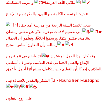
والتربية التشكيليّة
مادّّتي اللّغة العربية
حيث اجتمعت الكلمة مع اللون، والفكرة مع » الإبداع ».
سعى تلاميذ السنة الرابعة من مدرسة أمد جمّال
إلى تصميم لافتات توعوية تعبّر عن معاني رمضان
السّامية، فكتبوا قيَمًا، ورسمُوا أخلاقًا، وتعلّموا أن الجمال
رسالة، وأن التعاون أساس النجاح
وقد كان لهذا العمل المشترك
أثرٌ واضح في تنمية روح
الإبداع والعمل الجماعي لدى التلاميذ، بإشراف أستاذتي
المادّتين، إيمانًا بأن التعليم حين يتكامل، يصنع أثرًا أجمل وأعمق.
كلّ الشكر والتقدير للأستاذة نهى « Nouha Ben Mustapha
على روح التعاون