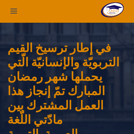
في إطار ترسيخ القيم
التربويّة والإنسانيّة الّتي
يحملها شهر رمضان
المبارك تمّ إنجاز هذا
العمل المشترك بين
مادّّتي اللّغة
العربيةوالتربية