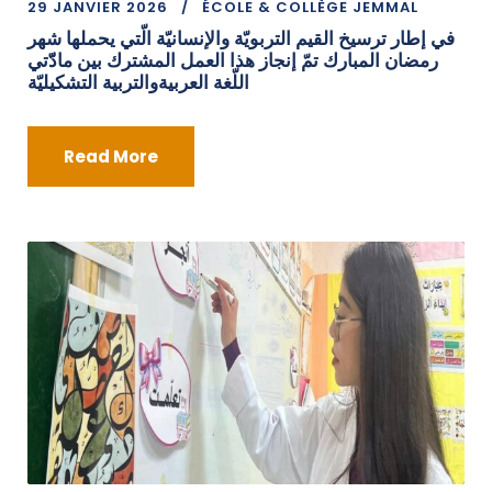
29 JANVIER 2026
ÉCOLE & COLLÈGE JEMMAL
في إطار ترسيخ القيم التربويّة والإنسانيّة الّتي يحملها شهر
رمضان المبارك تمّ إنجاز هذا العمل المشترك بين مادّّتي
اللّغة العربيةوالتربية التشكيليّة
Read More