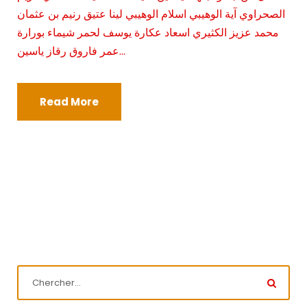
الصحراوي آية الوهيبي اسلام الوهيبي لينا عتيق رنيم بن عثمان
محمد عزيز الكثيري اسعاد عكارة يوسف لحمر شيماء بورارة
عمر فاروق رقاز ياسين...
Read More