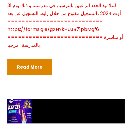
للتلاميذ الجدد الراغبين بالترسيم في مدرستنا و ذلك يوم 31
أوت 2024 . التسجيل مفتوح من خلال رابط التسجيل عن بعد
===========================
https://forms.gle/gXHYkHUJB71pbMgf6
=========================== أو مباشرة
بالمدرسة . مرحبا...
Read More