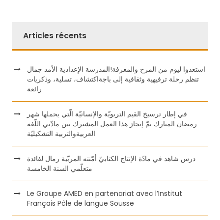
Articles récents
استعدوا ليوم من المرح والمعرفة!المدرسة الإعدادية الأمد جمال
تنظم رحلة ترفيهية وثقافية إلى باجةاكتشاف، تسلية، وذكريات
رائعة
في إطار ترسيخ القيم التربويّة والإنسانيّة الّتي يحملها شهر
رمضان المبارك تمّ إنجاز هذا العمل المشترك بين مادّّتي اللّغة
العربيةوالتربية التشكيليّة
درس شاهد في مادّة الإنتاج الكتابيّ أمّنته المربّية رمال لفائدة
متعلّمي السنة الخامسة
Le Groupe AMED en partenariat avec l’Institut
Français Pôle de langue Sousse